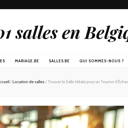
01 salles en Belgi
LES
MARIAGE.BE
SALLES.BE
QUI SOMMES-NOUS ?
ccueil
/
Location de salles
/
Trouver la Salle Idéale pour un Tournoi d’Éche