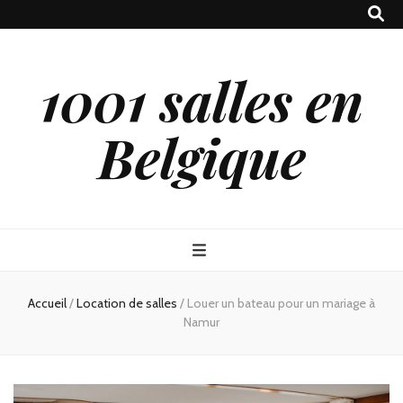
1001 salles en
Belgique
Accueil
/
Location de salles
/
Louer un bateau pour un mariage à
Namur